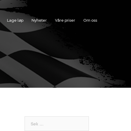
Lage løp
Nyheter
Våre priser
Om oss
Søk
etter: