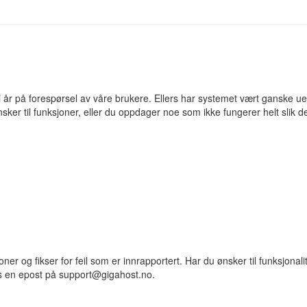
i år på forespørsel av våre brukere. Ellers har systemet vært ganske u
ker til funksjoner, eller du oppdager noe som ikke fungerer helt slik d
r og fikser for feil som er innrapportert. Har du ønsker til funksjonali
 oss en epost på support@gigahost.no.